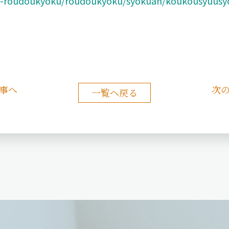
uoka-roudoukyoku/roudoukyoku/syokuan/koukousyuus
事へ
次
一覧へ戻る