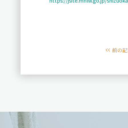
https://jsite.mhlw.go.jp/shiz
前の記