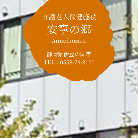
介護老人保健施設
安寧の郷
Anneinosato
静岡県伊豆の国市
TEL：
0558-76-8100