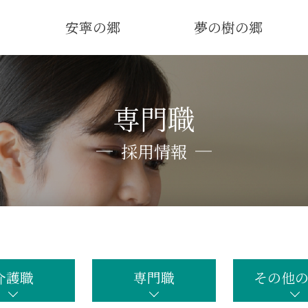
安寧の郷
夢の樹の郷
専門職
採用情報
介護職
専門職
その他